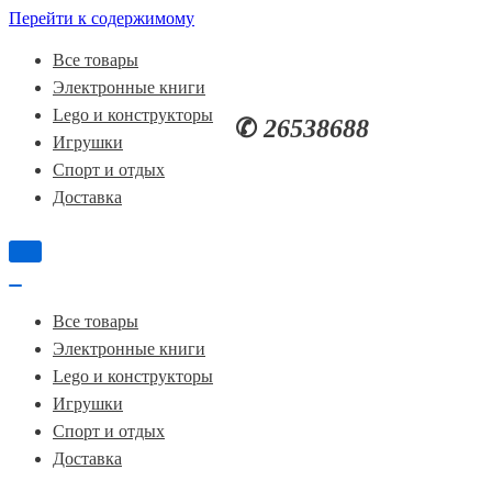
Перейти к содержимому
Все товары
Электронные книги
Lego и конструкторы
✆
26538688
Игрушки
Спорт и отдых
Доставка
Показать/
Скрыть
навигацию
Показать/
Скрыть
Все товары
навигацию
Электронные книги
Lego и конструкторы
Игрушки
Спорт и отдых
Доставка