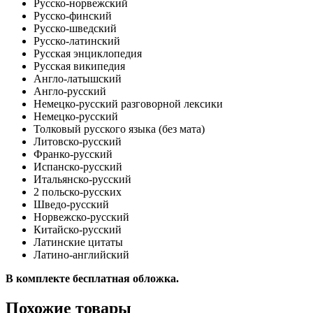
Русско-норвежский
Русско-финский
Русско-шведский
Русско-латинский
Русская энциклопедия
Русская википедия
Англо-латышский
Англо-русский
Немецко-русский разговорной лексики
Немецко-русский
Толковый русского языка (без мата)
Литовско-русский
Франко-русский
Испанско-русский
Итальянско-русский
2 польско-русских
Шведо-русский
Норвежско-русский
Китайско-русский
Латинские цитаты
Латино-английский
В комплекте бесплатная обложка.
Похожие товары