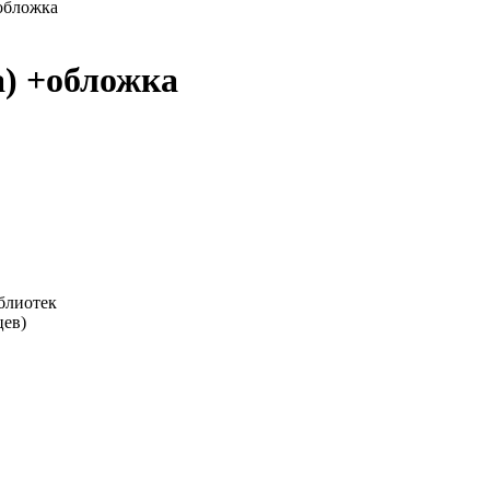
+обложка
а) +обложка
блиотек
цев)